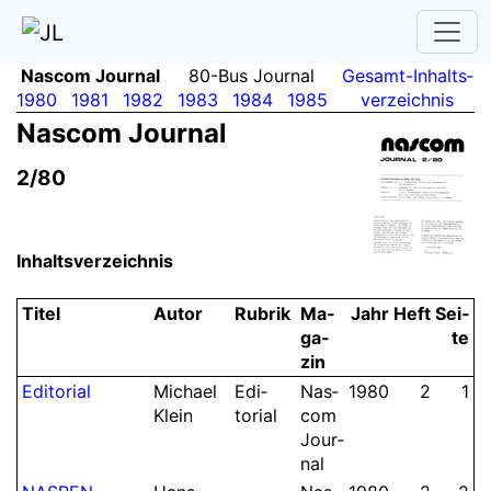
Nascom Journal
80-Bus Journal
Gesamt-Inhalts­
1980
1981
1982
1983
1984
1985
verzeichnis
Nascom Journal
2/80
Inhaltsverzeichnis
Ti­tel
Au­tor
Ru­brik
Ma­
Jahr
Heft
Sei­
ga­
te
zin
Edi­torial
Michael
Edi­
Nas­
1980
2
1
Klein
torial
com
Jour­
nal