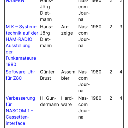
NASPEN
Hans-
Nas­
1980
2
2
Jörg
com
Diet­
Jour­
mann
nal
M K – System­
Hans-
An­
Nas­
1980
2
3
technik auf der
Jörg
zeige
com
HAM-RADIO
Diet­
Jour­
Ausstellung
mann
nal
der
Funkamateure
1980
Software-Uhr
Günter
Assem­
Nas­
1980
2
4
für Z80
Brust
bler
com
Jour­
nal
Verbesserung
H.
Gun­
Hard­
Nas­
1980
2
4
für
der­mann
ware
com
NASCOM 1 –
Jour­
Cassetten­
nal
interface