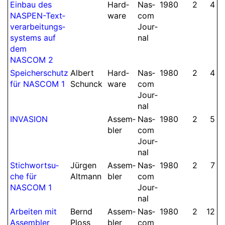
Einbau des
Hard­
Nas­
1980
2
4
NASPEN-Text­
ware
com
ver­ar­bei­tungs­
Jour­
sys­tems auf
nal
dem
NASCOM 2
Spei­cher­schutz
Albert
Hard­
Nas­
1980
2
4
für NASCOM 1
Schunck
ware
com
Jour­
nal
INVASION
Assem­
Nas­
1980
2
5
bler
com
Jour­
nal
Stich­wort­su­
Jürgen
Assem­
Nas­
1980
2
7
che für
Altmann
bler
com
NASCOM 1
Jour­
nal
Arbeiten mit
Bernd
Assem­
Nas­
1980
2
12
Assem­bler
Ploss
bler
com