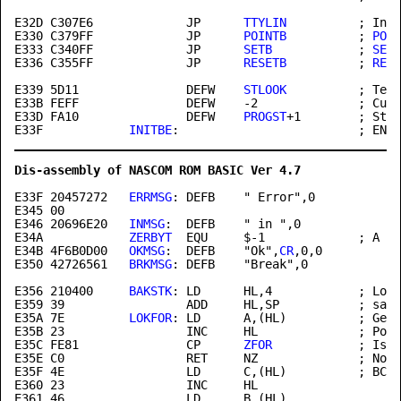
E32D C307E6             JP      
TTYLIN
          ; Inpu
E330 C379FF             JP      
POINTB
          ; 
POIN
E333 C340FF             JP      
SETB
            ; 
SET
 
E336 C355FF             JP      
RESETB
          ; 
RESE
E339 5D11               DEFW    
STLOOK
          ; Temp
E33B FEFF               DEFW    -2              ; Curr
E33D FA10               DEFW    
PROGST
E33F
INITBE
Dis-assembly of NASCOM ROM BASIC Ver 4.7              
E33F
 20457272   
ERRMSG
: DEFB    " Error",0

E346
 20696E20   
INMSG
E34A
ZERBYT
E34B
 4F6B0D00   
OKMSG
:  DEFB    "Ok",
CR
E350
 42726561   
BRKMSG
: DEFB    "Break",0

E356
 210400     
BAKSTK
: LD      HL,4            ; Look
E35A
 7E         
LOKFOR
: LD      A,(HL)          ; Get 
E35B 23                 INC     HL              ; Poin
E35C FE81               CP      
ZFOR
            ; Is i
E35E C0                 RET     NZ              ; No -
E35F 4E                 LD      C,(HL)          ; BC =
E360 23                 INC     HL

E361 46                 LD      B,(HL)
