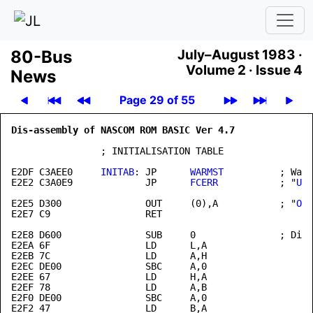
80-Bus
July–August 1983 ·
Volume 2 ·
Issue 4
News
Page 29 of 55
Dis-assembly of NASCOM ROM BASIC Ver 4.7              
                ; INITIALISATION TABLE

E2DF
 C3AEE0     
INITAB
: JP      
WARMST
          ; Warm
E2E2 C3A0E9             JP      
FCERR
           ; "
USR
E2E5 D300               OUT     (0),A           ; "
OUT
E2E7 C9                 RET

E2E8 D600               SUB     0               ; Divi
E2EA 6F                 LD      L,A

E2EB 7C                 LD      A,H

E2EC DE00               SBC     A,0

E2EE 67                 LD      H,A

E2EF 78                 LD      A,B

E2F0 DE00               SBC     A,0

E2F2 47                 LD      B,A
