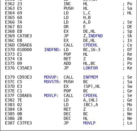
E362 23                 INC     HL              ; Poin
E363 E5                 PUSH    HL              ; Save
E364 69                 LD      L,C             ; HL =
E365 60                 LD      H,B

E366 7A                 LD      A,D             ; See 
E367 B3                 OR      E               ; DE =
E368 EB                 EX      DE,HL           ; Spec
E369 CA70E3             JP      Z,
INDFND
        ; Skip
E36C EB                 EX      DE,HL           ; Inde
E36D CD8AE6             CALL    
CPDEHL
E370
 010D00     
INDFND
: LD      BC,16-3         ; Offs
E373 E1                 POP     HL              ; Rest
E374 C8                 RET     Z               ; Retu
E375 09                 ADD     HL,BC           ; Poin
E376 C35AE3             JP      
LOKFOR
          ; Keep
E379
 CD93E3     
MOVUP
:  CALL    
ENFMEM
E37C
 C5         
MOVSTR
: PUSH    BC              ; Save
E37D E3                 EX      (SP),HL         ; Swap
E37F
 CD8AE6     
MOVLP
:  CALL    
CPDEHL
          ; See 
E382 7E                 LD      A,(HL)          ; Get 
E383 02                 LD      (BC),A          ; Move
E384 C8                 RET     Z               ; Exit
E385 0B                 DEC     BC              ; Next
E386 2B                 DEC     HL              ; Next
E387 C37FE3             JP      
MOVLP