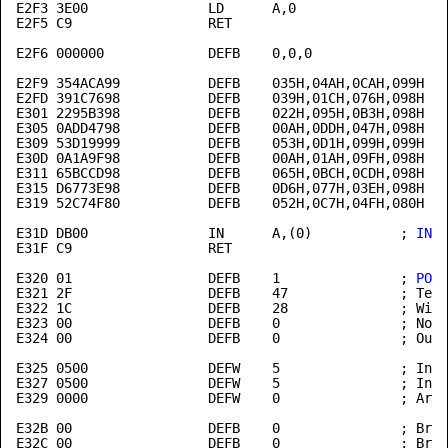
E2F3 3E00               LD      A,0

E2F5 C9                 RET

E2F6 000000             DEFB    0,0,0                 
                                                      
E2F9 354ACA99           DEFB    035H,04AH,0CAH,099H   
E2FD 391C7698           DEFB    039H,01CH,076H,098H   
E301 2295B398           DEFB    022H,095H,0B3H,098H   
E305 0ADD4798           DEFB    00AH,0DDH,047H,098H   
E309 53D19999           DEFB    053H,0D1H,099H,099H   
E30D 0A1A9F98           DEFB    00AH,01AH,09FH,098H   
E311 65BCCD98           DEFB    065H,0BCH,0CDH,098H   
E315 D6773E98           DEFB    0D6H,077H,03EH,098H   
E319 52C74F80           DEFB    052H,0C7H,04FH,080H   
E31D DB00               IN      A,(0)           ; 
INP
 
E31F C9                 RET

E320 01                 DEFB    1               ; 
POS
 
E321 2F                 DEFB    47              ; Term
E322 1C                 DEFB    28              ; Widt
E323 00                 DEFB    0               ; No n
E324 00                 DEFB    0               ; Outp
E325 0500               DEFW    5               ; Init
E327 0500               DEFW    5               ; Init
E329 0000               DEFW    0               ; Arra
E32B 00                 DEFB    0               ; Brea
E32C 00                 DEFB    0               ; Brea